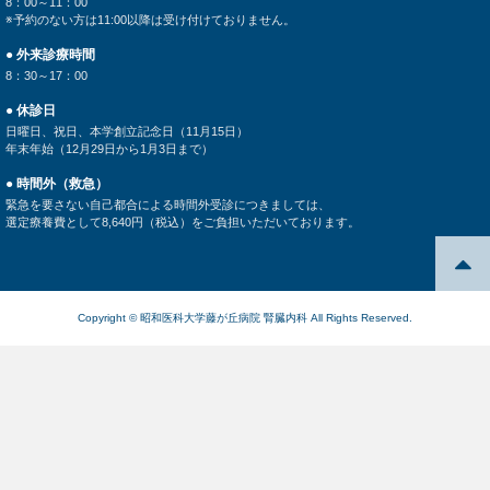
8：00～11：00
※予約のない方は11:00以降は受け付けておりません。
● 外来診療時間
8：30～17：00
● 休診日
日曜日、祝日、本学創立記念日（11月15日）
年末年始（12月29日から1月3日まで）
● 時間外（救急）
緊急を要さない自己都合による時間外受診につきましては、
選定療養費として8,640円（税込）をご負担いただいております。
Copyright © 昭和医科大学藤が丘病院 腎臓内科 All Rights Reserved.