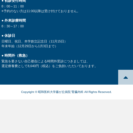
● 初診受付時間
8：00～11：00
※予約のない方は11:00以降は受け付けておりません。
● 外来診療時間
8：30～17：00
● 休診日
日曜日、祝日、本学創立記念日（11月15日）
年末年始（12月29日から1月3日まで）
● 時間外（救急）
緊急を要さない自己都合による時間外受診につきましては、
選定療養費として8,640円（税込）をご負担いただいております。
Copyright © 昭和医科大学藤が丘病院 腎臓内科 All Rights Reserved.