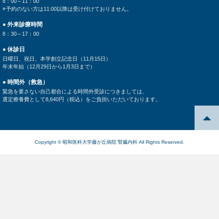
8：00～11：00
※予約のない方は11:00以降は受け付けておりません。
● 外来診療時間
8：30～17：00
● 休診日
日曜日、祝日、本学創立記念日（11月15日）
年末年始（12月29日から1月3日まで）
● 時間外（救急）
緊急を要さない自己都合による時間外受診につきましては、
選定療養費として8,640円（税込）をご負担いただいております。
Copyright © 昭和医科大学藤が丘病院 腎臓内科 All Rights Reserved.