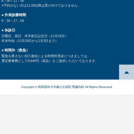
8：00～11：00
※予約のない方は11:00以降は受け付けておりません。
● 外来診療時間
8：30～17：00
● 休診日
日曜日、祝日、本学創立記念日（11月15日）
年末年始（12月29日から1月3日まで）
● 時間外（救急）
緊急を要さない自己都合による時間外受診につきましては、
選定療養費として8,640円（税込）をご負担いただいております。
Copyright © 昭和医科大学藤が丘病院 腎臓内科 All Rights Reserved.